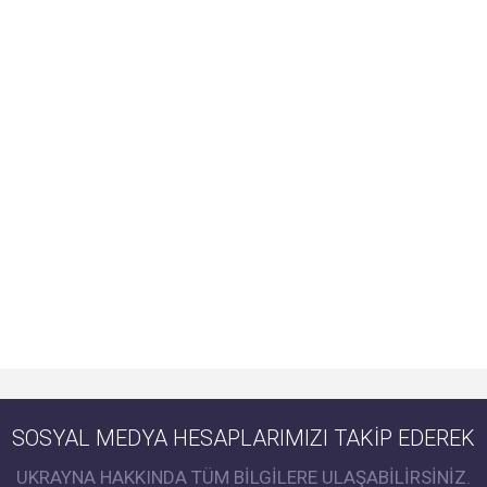
SOSYAL MEDYA HESAPLARIMIZI TAKİP EDEREK
UKRAYNA HAKKINDA TÜM BİLGİLERE ULAŞABİLİRSİNİZ.