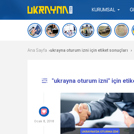
KURUMSAL
G
Ana Sayfa
ukrayna oturum izni için etiket sonuçları
›
›
"ukrayna oturum izni" için etik
Ocak 8, 2018