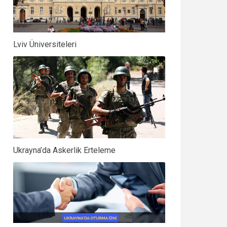
Lviv Üniversiteleri
Ukrayna’da Askerlik Erteleme