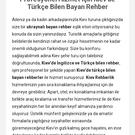
Türkçe Bilen Bayan Rehber
Aileniz ya da kadın arkadaşlarınızla Kiev turuna çıktığınızda
size bir
ukraynalı bayan rehber
eşlik etsin istiyorsanız bu
konuda da sizin yanınızdayız. Turistik amaçlarla gittiğiniz
beldelerde kendinizi rahat ve özgür hissetmenin ne kadar
önemli olduğunun farkındayız. Size bu konforu
sağlayabilmek adına Kiev şehir turu için talebiniz
doğrultusunda,
Kiev’de İngilizce ve Türkçe bilen rehber
,
işini profesyonel bir şekilde yapan
Kiev’de türkçe bilen
bayan rehberler
ile hizmet sunuyoruz.
Kiev Rehberlik
hizmetimizin yanı sıra konaklama ihtiyaçlarınız için de
devreye girebiliriz. Apart, otel, ev konaklama imkanları ile
birlikte araç kiralama ve transfer hizmetlerimiz ile de Kiev
seyahatinizin her bir anından keyif almanıza yardımcı
oluyoruz. Üstelik münferit gelişlerinizde ya da amatör
firmalarla yaptığınız seyahatler esnasında
göremeyeceğiniz Kiev’in gizli kalmış gece hayatını, en ince