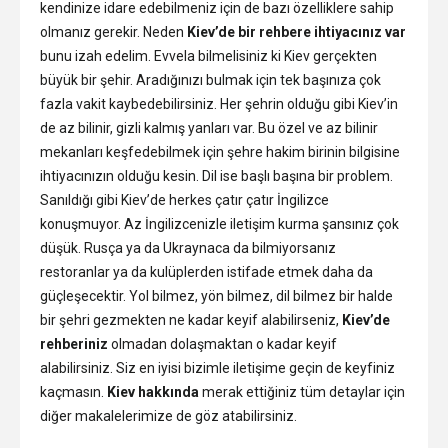
kendinize idare edebilmeniz için de bazı özelliklere sahip
olmanız gerekir. Neden
Kiev’de bir rehbere ihtiyacınız var
bunu izah edelim. Evvela bilmelisiniz ki Kiev gerçekten
büyük bir şehir. Aradığınızı bulmak için tek başınıza çok
fazla vakit kaybedebilirsiniz. Her şehrin olduğu gibi Kiev’in
de az bilinir, gizli kalmış yanları var. Bu özel ve az bilinir
mekanları keşfedebilmek için şehre hakim birinin bilgisine
ihtiyacınızın olduğu kesin. Dil ise başlı başına bir problem.
Sanıldığı gibi Kiev’de herkes çatır çatır İngilizce
konuşmuyor. Az İngilizcenizle iletişim kurma şansınız çok
düşük. Rusça ya da Ukraynaca da bilmiyorsanız
restoranlar ya da kulüplerden istifade etmek daha da
güçleşecektir. Yol bilmez, yön bilmez, dil bilmez bir halde
bir şehri gezmekten ne kadar keyif alabilirseniz,
Kiev’de
rehberiniz
olmadan dolaşmaktan o kadar keyif
alabilirsiniz. Siz en iyisi bizimle iletişime geçin de keyfiniz
kaçmasın.
Kiev hakkında
merak ettiğiniz tüm detaylar için
diğer makalelerimize de göz atabilirsiniz.