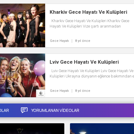
Kharkiv Gece Hayatı Ve Kulüpleri
Kharkiv Gece Hayatı Ve Kulüpleri Kharkiv Gece
Hayatı Ve Kulüpleri Vize şartı aranmadan
Ukrayna’ya keyifli bir gezi düzenleyebilirsiniz....
Gece Hayatı
8 yıl önce
Lviv Gece Hayatı Ve Kulüpleri
Lviv Gece Hayatı Ve Kulüpleri Lviv Gece Hayatı Ve
Kulüpleri Ukrayna dünyanın eğlence bakımından 
gözde ülkelerinden biri...
Gece Hayatı
8 yıl önce
OLAR
YORUMLANAN VİDEOLAR