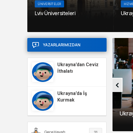
ÜNIVERSITELER
HIZM
Lviv Üniversiteleri
Ukra
YAZARLARIMIZDAN
Ukrayna’dan Ceviz
İthalatı
Ukrayna’da İş
Kurmak
Kasım 6, 20
v koyun
Ukra
Kharkiv 
Kulüpleri
Gece Hayatı
21