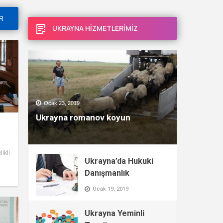
R
UKRAYNA HİZMETLERİMİZ
Ocak 23, 2019
Ukrayna romanov koyun
ikli
Ukrayna’da Hukuki
n
Danışmanlık
Ocak 19, 2019
Ukrayna Yeminli