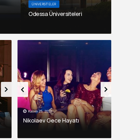
ÜNIVERSITELER
Odessa Üniversiteleri
Kasım 25, 2018
Kasım 6, 2
Türkiye Deport Kaldırma
ri
Nikolaev Gece Hayatı
Kherson
Kulüpleri