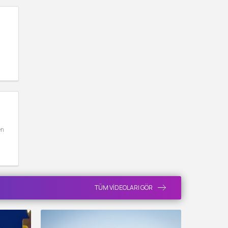
en
TÜM VİDEOLARI GÖR