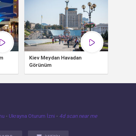
üm
Kiev Meydan Havadan
Görünüm
mu
-
Ukrayna Oturum İzni
-
4d scan near me