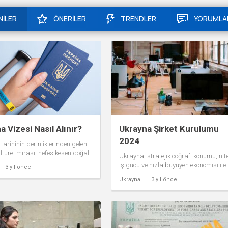
NİLER
ÖNERİLER
TRENDLER
YORUMLA
a Vizesi Nasıl Alınır?
Ukrayna Şirket Kurulumu
2024
tarihinin derinliklerinden gelen
ltürel mirası, nefes kesen doğal
Ukrayna, stratejik coğrafi konumu, nitel
ri ve sıcakkanlı insanlarıyla her
iş gücü ve hızla büyüyen ekonomisi ile
3 yıl önce
e turistin ve...
yabancı yatırımcılar ve girişimciler içi
Ukrayna
3 yıl önce
son derece...