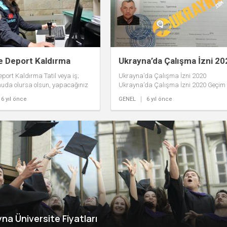
e Deport Kaldırma
Ukrayna’da Çalışma İzni 20
eport Kaldırma Tatil veya iş;
Ukrayna’da Çalışma İzni 2020
nuda olursa olsun, yapacağınız
Ukrayna’da Çalışma İzni 2020 Geçim
 gezilerinde gideceğiniz ülkenin
kaygısı ya da yurtiçinde istediğiniz
6 yıl önce
GENEL
6 yıl önce
gereken belli...
şartlarda, mesleğinize yönelik istihd
alanları...
na Üniversite Fiyatları