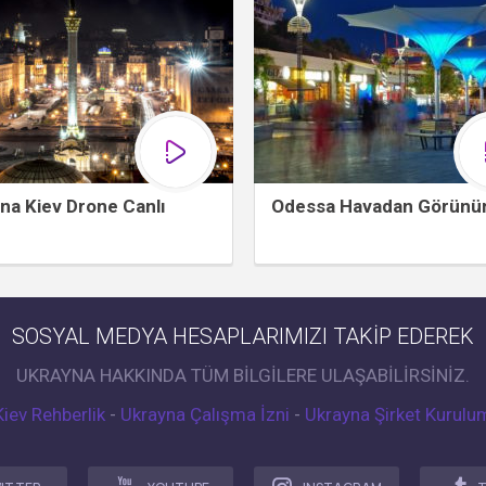
na Kiev Drone Canlı
Odessa Havadan Görün
SOSYAL MEDYA HESAPLARIMIZI TAKİP EDEREK
UKRAYNA HAKKINDA TÜM BİLGİLERE ULAŞABİLİRSİNİZ.
Kiev Rehberlik
-
Ukrayna Çalışma İzni
-
Ukrayna Şirket Kurulu