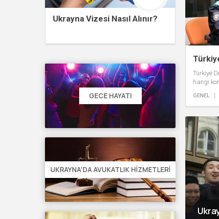
Ukrayna Vizesi Nasıl Alınır?
Türkiy
Türkiye D
hangi ko
yurt dışı
GECE HAYATI
GENEL
uyulması 
UKRAYNA'DA AVUKATLIK HIZMETLERI
Ukray