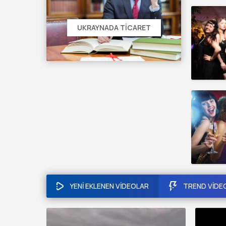
UKRAYNADA TICARET
YENİ EKLENEN VİDEOLAR
TREND VİDE