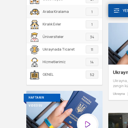
YE
Araba Kiralama
1
Kiralık Evler
1
Üniversiteler
34
Ukraynada Ticaret
11
Hizmetlerimiz
14
Ukrayn
GENEL
52
Ukrayna, 
zengin kü
güzellikle
Ukrayna
yıl binlerc
HAFTANIN
VİDEOSU