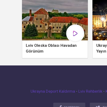
Lviv Oleska Oblası Havadan
Ukray
Görünüm
Yayın
Ukrayna Deport Kaldırma
-
Lviv Rehberlik
-