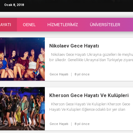
Ocak 8, 2018
AYATI
GENEL
HIZMETLERIMIZ
ÜNIVERSITELER
Nikolaev Gece Hayatı
Nikolaev Gece Hayatı Ukrayna güzelleri ile meşh
bir ülkedir. Genellikle Ukrayna’dan Türkiye’ye ziyar
gelen kadınlar Türk erkekleri tarafından...
Gece Hayatı
8 yıl önce
Kherson Gece Hayatı Ve Kulüpleri
Kherson Gece Hayatı Ve Kulüpleri Kherson Gece
Hayatı Ve Kulüpleri Eğlence odaklı bir yer olan
Kherson günümüzde en...
Gece Hayatı
8 yıl önce