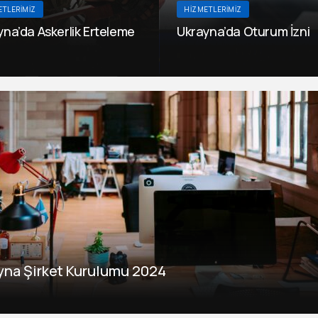
ETLERIMIZ
HIZMETLERIMIZ
yna’da Askerlik Erteleme
Ukrayna’da Oturum İzni
18
Kasım 5, 2018
yna Şirket Kurulumu 2024
Gece Hayatı Ve
Lviv Gece Hayatı Ve Kulüple