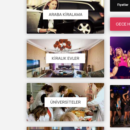
Fiyatlar
ARABA KIRALAMA
GECE H
KIRALIK EVLER
ÜNIVERSITELER