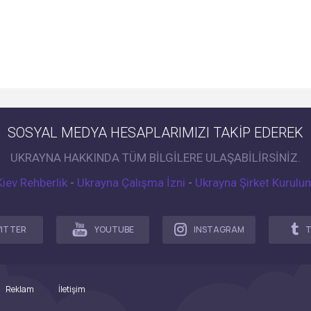
SOSYAL MEDYA HESAPLARIMIZI TAKİP EDEREK
UKRAYNA HAKKINDA TÜM BİLGİLERE ULAŞABİLİRSİNİZ.
Kiev Rehberlik
-
Ukrayna Çalışma İzni
-
Ukrayna Şirket Kurulu
ITTER
YOUTUBE
INSTAGRAM
Reklam
İletişim