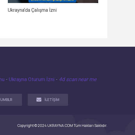
Ukrayna’da Çalışma İzni
mu
-
Ukrayna Oturum İzni
-
4d scan near me
TUMBLR
İLETİŞİM
Copyright © 2024 UKRAYNA.COM Tüm Hakları Saklıdır.