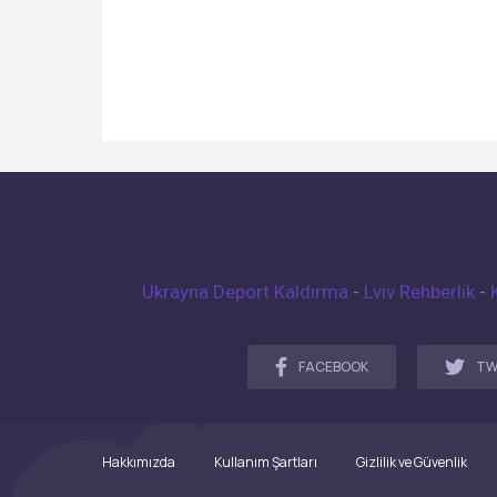
Ukrayna Deport Kaldırma
-
Lviv Rehberlik
-
FACEBOOK
TW
Hakkımızda
Kullanım Şartları
Gizlilik ve Güvenlik