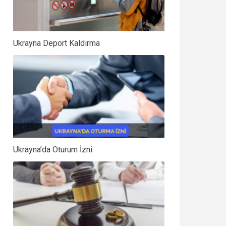
Ukrayna Deport Kaldırma
Ukrayna’da Oturum İzni