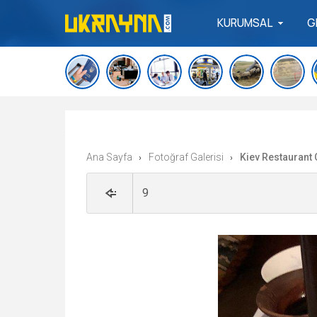
KURUMSAL
G
Ana Sayfa
Fotoğraf Galerisi
Kiev Restaurant
›
›
9