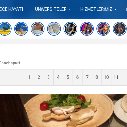
ECE HAYATI
ÜNİVERSİTELER
HİZMETLERİMİZ
 Chachapuri
1
2
3
4
5
6
7
8
10
11