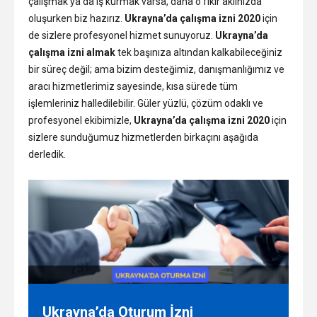
çalışmak ya da iş kurmak varsa, daha o fikir aklınızda
oluşurken biz hazırız.
Ukrayna’da çalışma izni 2020
için
de sizlere profesyonel hizmet sunuyoruz.
Ukrayna’da
çalışma izni almak
tek başınıza altından kalkabileceğiniz
bir süreç değil; ama bizim desteğimiz, danışmanlığımız ve
aracı hizmetlerimiz sayesinde, kısa sürede tüm
işlemleriniz halledilebilir. Güler yüzlü, çözüm odaklı ve
profesyonel ekibimizle,
Ukrayna’da çalışma izni 2020
için
sizlere sunduğumuz hizmetlerden birkaçını aşağıda
derledik.
Ukrayna’da Oturum İzni