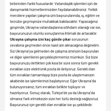
birbirinden farklı hususlardır. Vatandaşlık işlemleri için de
danışmanlık hizmetlerimizden faydalanabilirsiniz. Yetkili
mercilere yapılan çalışma izni başvurularında, iş, eğitim ve
tecrübe geçmişinize muhakkak bakılacaktır. Yapacağınız
girişimde, Ukrayna vatandaşlarına istihdam olanağı var ise,
başvurunuzun olumlu sonuçlanma ihtimali de artacaktır.
Ukrayna çalışma izni kaç günde çıkar
sorusunun
cevabına geçmeden önce nasıl izin alınacağına değinelim.
Siz Ukrayna’ya gelmeden de çalışma izninizin başvuruları
ve diğer işlemlerini gerçekleştirmemiz mümkün. Siz bize
başvurunuzu ilettikten çok kısa bir süre sonra tüm gerekli
evrakları size elektronik posta ile iletiyoruz. Gerekli olan
tüm evrakları tamamlayıp bize posta ile ulaştırmanızın
akabinde ise işlemlerinizi başlatıyoruz. Eğer Ukrayna’da
bulunuyorsanız, tüm evrakları birlikte topluyor ve
hazırlıyoruz. Sonuç olarak, Türkiye’de ya da Ukrayna’da
olmanız fark etmeksizin size her türlü desteği sağlıyoruz.
Başvurunuz için gerekli olan evraklar ise şu şekildedir: