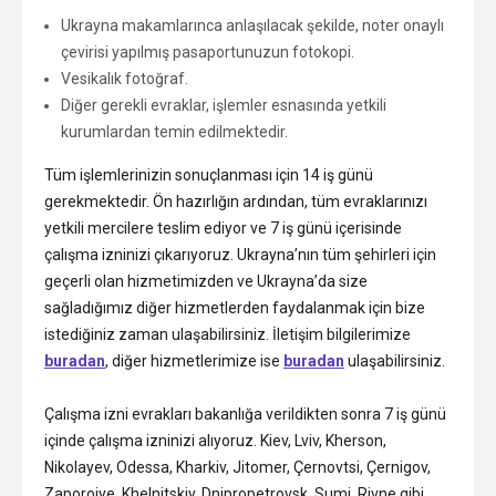
Ukrayna makamlarınca anlaşılacak şekilde, noter onaylı
çevirisi yapılmış pasaportunuzun fotokopi.
Vesikalık fotoğraf.
Diğer gerekli evraklar, işlemler esnasında yetkili
kurumlardan temin edilmektedir.
Tüm işlemlerinizin sonuçlanması için 14 iş günü
gerekmektedir. Ön hazırlığın ardından, tüm evraklarınızı
yetkili mercilere teslim ediyor ve 7 iş günü içerisinde
çalışma izninizi çıkarıyoruz. Ukrayna’nın tüm şehirleri için
geçerli olan hizmetimizden ve Ukrayna’da size
sağladığımız diğer hizmetlerden faydalanmak için bize
istediğiniz zaman ulaşabilirsiniz. İletişim bilgilerimize
buradan
, diğer hizmetlerimize ise
buradan
ulaşabilirsiniz.
Çalışma izni evrakları bakanlığa verildikten sonra 7 iş günü
içinde çalışma izninizi alıyoruz. Kiev, Lviv, Kherson,
Nikolayev, Odessa, Kharkiv, Jitomer, Çernovtsi, Çernigov,
Zaporojye, Khelnitskiy, Dnipropetrovsk, Sumi, Rivne gibi