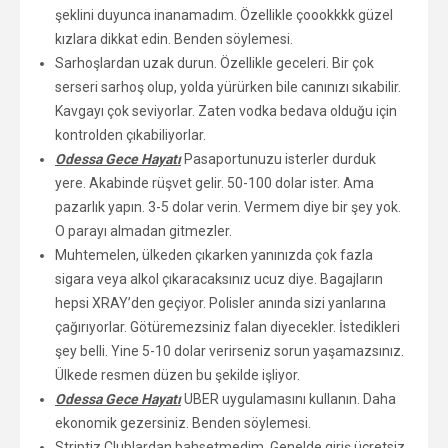
şeklini duyunca inanamadım. Özellikle çoookkkk güzel
kızlara dikkat edin. Benden söylemesi.
Sarhoşlardan uzak durun. Özellikle geceleri. Bir çok
serseri sarhoş olup, yolda yürürken bile canınızı sıkabilir.
Kavgayı çok seviyorlar. Zaten vodka bedava olduğu için
kontrolden çıkabiliyorlar.
Odessa Gece Hayatı
Pasaportunuzu isterler durduk
yere. Akabinde rüşvet gelir. 50-100 dolar ister. Ama
pazarlık yapın. 3-5 dolar verin. Vermem diye bir şey yok.
O parayı almadan gitmezler.
Muhtemelen, ülkeden çıkarken yanınızda çok fazla
sigara veya alkol çıkaracaksınız ucuz diye. Bagajların
hepsi XRAY’den geçiyor. Polisler anında sizi yanlarına
çağırıyorlar. Götüremezsiniz falan diyecekler. İstedikleri
şey belli. Yine 5-10 dolar verirseniz sorun yaşamazsınız.
Ülkede resmen düzen bu şekilde işliyor.
Odessa Gece Hayatı
UBER uygulamasını kullanın. Daha
ekonomik gezersiniz. Benden söylemesi.
Striptiz Clublardan bahsetmedim. Genelde giriş ücretsiz