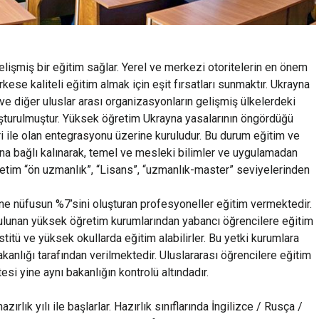
lişmiş bir eğitim sağlar. Yerel ve merkezi otoritelerin en önem
kese kaliteli eğitim almak için eşit fırsatları sunmaktır. Ukrayna
 diğer uluslar arası organizasyonların gelişmiş ülkelerdeki
uşturulmuştur. Yüksek öğretim Ukrayna yasalarının öngördüğü
iri ile olan entegrasyonu üzerine kuruludur. Bu durum eğitim ve
na bağlı kalınarak, temel ve mesleki bilimler ve uygulamadan
etim “ön uzmanlık”, “Lisans”, “uzmanlık-master” seviyelerinden
ne nüfusun %7’sini oluşturan profesyoneller eğitim vermektedir.
bulunan yüksek öğretim kurumlarından yabancı öğrencilere eğitim
titü ve yüksek okullarda eğitim alabilirler. Bu yetki kurumlara
kanlığı tarafından verilmektedir. Uluslararası öğrencilere eğitim
esi yine aynı bakanlığın kontrolü altındadır.
zırlık yılı ile başlarlar. Hazırlık sınıflarında İngilizce / Rusça /