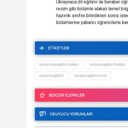
Ukraynaca dil eğitimi ile beraber öğ
resim gibi bölümle alakalı temel bilgi
hazırlık sınıfını bitirdikten sonra is
bölümlerine yabancı öğrencilerle be
ETİKETLER
ukrayna da eğitim sistemi
ukrayna eğitim fiyatları
ukrayna eğitimi
ukrayna eğitimi nasıl
BENZER İÇERİKLER
OKUYUCU YORUMLARI