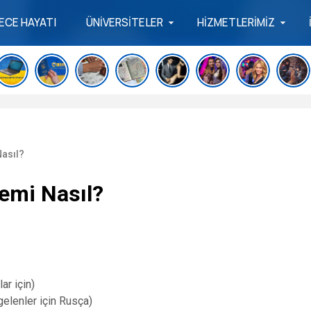
ECE HAYATI
ÜNİVERSİTELER
HİZMETLERİMİZ
Nasıl?
temi Nasıl?
ar için)
 gelenler için Rusça)